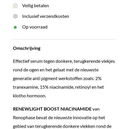
BOOST
Veilig betalen
~
NIACINAMIDE
Inclusief verzendkosten

aantal
Op voorraad
Omschrijving
Effectief serum tegen donkere, terugkerende vlekjes
rond de ogen en het gelaat met de nieuwste
generatie anti pigment werkstoffen zoals: 2%
tranexamine, 15% niacinamide, retinoyl en het
klotho hormoon.
RENEWLIGHT BOOST NIACINAMIDE
van
Renophase bevat de nieuwste innovatie op het
gebied van terugkerende donkere vlekken rond de