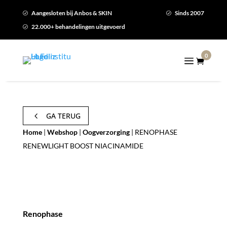
Aangesloten bij Anbos & SKIN
Sinds 2007
R
R
22.000+ behandelingen uitgevoerd
R
0

4
GA TERUG
Home
|
Webshop
|
Oogverzorging
| RENOPHASE
RENEWLIGHT BOOST NIACINAMIDE
Renophase