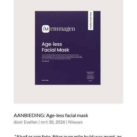
AANBIEDING: Age-less facial mask
door
Evelien
|
mrt 30, 2026
|
Nieuws
“Alsof er een foto-filter over mijn huid was gezet, zo