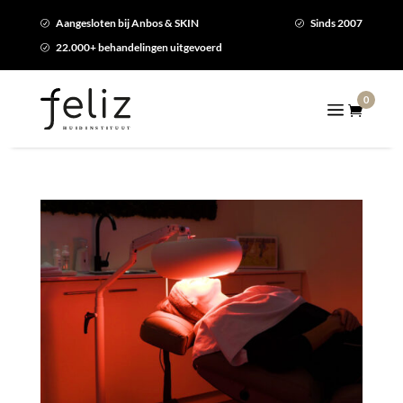
Aangesloten bij Anbos & SKIN
Sinds 2007
R
R
22.000+ behandelingen uitgevoerd
R
0
