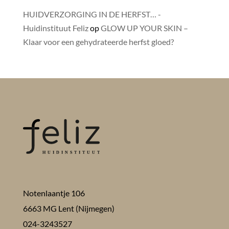
HUIDVERZORGING IN DE HERFST… -
Huidinstituut Feliz
op
GLOW UP YOUR SKIN –
Klaar voor een gehydrateerde herfst gloed?
Notenlaantje 106
6663 MG Lent (Nijmegen)
024-3243527