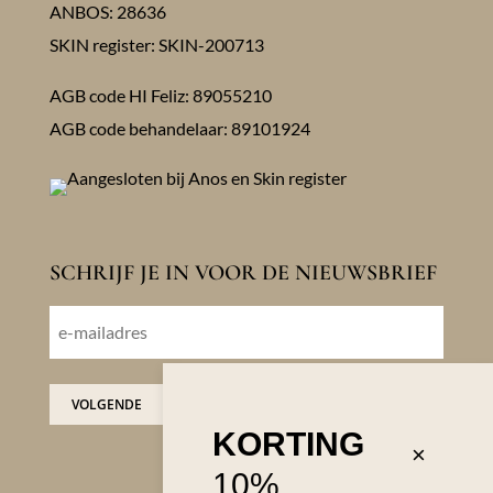
ANBOS: 28636
SKIN register: SKIN-200713
AGB code HI Feliz: 89055210
AGB code behandelaar: 89101924
SCHRIJF JE IN VOOR DE NIEUWSBRIEF
E-
mailadres
VOLGENDE
KORTING
×
10%