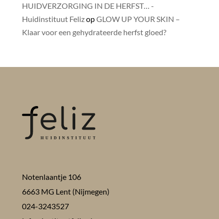
HUIDVERZORGING IN DE HERFST… -
Huidinstituut Feliz
op
GLOW UP YOUR SKIN –
Klaar voor een gehydrateerde herfst gloed?
Notenlaantje 106
6663 MG Lent (Nijmegen)
024-3243527