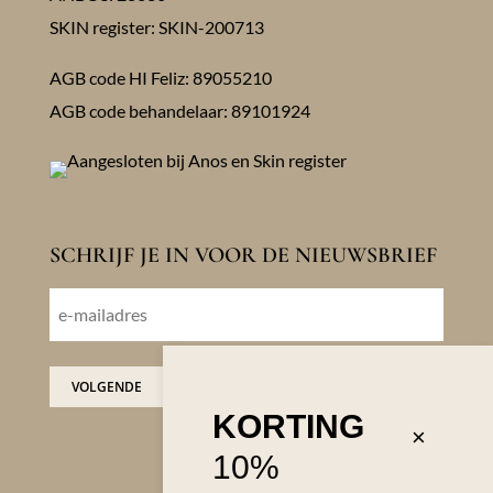
SKIN register: SKIN-200713
AGB code HI Feliz: 89055210
AGB code behandelaar: 89101924
SCHRIJF JE IN VOOR DE NIEUWSBRIEF
E-
mailadres
VOLGENDE
KORTING
×
10%