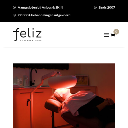
Aangesloten bij Anbos & SKIN
Sinds 2007
R
R
22.000+ behandelingen uitgevoerd
R
0
