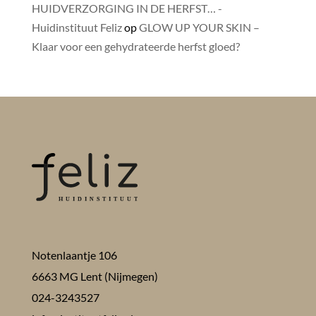
HUIDVERZORGING IN DE HERFST… -
Huidinstituut Feliz
op
GLOW UP YOUR SKIN –
Klaar voor een gehydrateerde herfst gloed?
Notenlaantje 106
6663 MG Lent (Nijmegen)
024-3243527