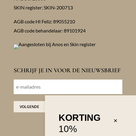
SKIN register: SKIN-200713
AGB code HI Feliz: 89055210
AGB code behandelaar: 89101924
SCHRIJF JE IN VOOR DE NIEUWSBRIEF
E-
mailadres
VOLGENDE
KORTING
×
10%