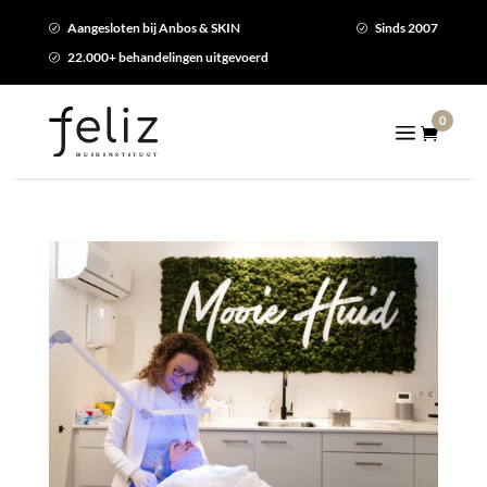
Aangesloten bij Anbos & SKIN
Sinds 2007
R
R
22.000+ behandelingen uitgevoerd
R
0
