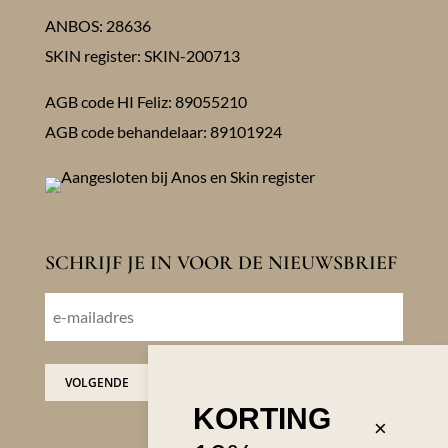
ANBOS: 28636
SKIN register: SKIN-200713
AGB code HI Feliz: 89055210
AGB code behandelaar: 89101924
SCHRIJF JE IN VOOR DE NIEUWSBRIEF
E-
mailadres
VOLGENDE
KORTING
×