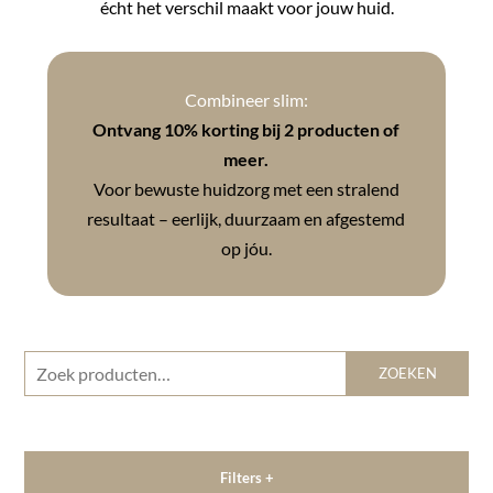
écht het verschil maakt voor jouw huid.
Combineer slim:
Ontvang 10% korting bij 2 producten of
meer.
Voor bewuste huidzorg met een stralend
resultaat – eerlijk, duurzaam en afgestemd
op jóu.
Zoeken
ZOEKEN
naar:
Filters +