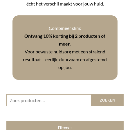
écht het verschil maakt voor jouw huid.
Combineer slim:
Ontvang 10% korting bij 2 producten of
meer.
Voor bewuste huidzorg met een stralend
resultaat – eerlijk, duurzaam en afgestemd
op jóu.
Zoeken
ZOEKEN
naar:
Filters +