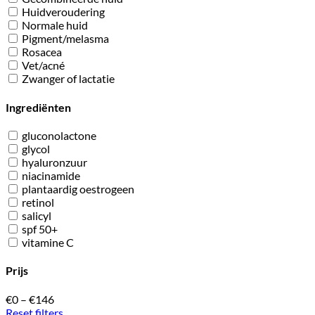
Huidveroudering
Normale huid
Pigment/melasma
Rosacea
Vet/acné
Zwanger of lactatie
Ingrediënten
gluconolactone
glycol
hyaluronzuur
niacinamide
plantaardig oestrogeen
retinol
salicyl
spf 50+
vitamine C
Prijs
€0
–
€146
Reset filters