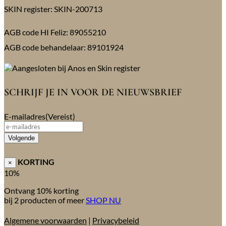
SKIN register: SKIN-200713
AGB code HI Feliz: 89055210
AGB code behandelaar: 89101924
SCHRIJF JE IN VOOR DE NIEUWSBRIEF
E-mailadres
(Vereist)
Volgende
KORTING
×
10%
Ontvang 10% korting
bij 2 producten of meer
SHOP NU
Algemene voorwaarden
|
Privacybeleid