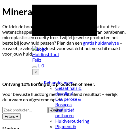
R
Aangesloten bij Anbos & SKIN
Mineralen make-up
R
Sinds 2007
Ontdek de hoogwaardige home care van Huidinstituut Feliz –
R
22.000+ behandelingen
wetenschappelijk bewezen, effectief, vegan, vrij van parabenen,
uitgevoerd
microplastics en cruelty free. Twijfel je welke producten het
beste bij jouw huid passen? Plan dan een
gratis huidanalyse
–
zo weet je zeker dat je kiest voor wat écht het verschil maakt
voor jouw huid.

0
×
Combineer slim:
Behandelingen
Ontvang 10% korting bij 2 producten of meer.
Gelaat hals &
decolleté
Voor bewuste huidzorg met een stralend resultaat – eerlijk,
Couperose &
duurzaam en afgestemd op jóu.
Rosacea
Zoeken
Definitief
Zoeken
naar:
ontharen
Filters +
Huidveroudering
Pigment &
Merken