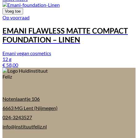
Voeg toe
Op voorraad
EMANI FLAWLESS MATTE COMPACT
FOUNDATION – LINEN
Emani vegan cosmetics
12 g
€
58,00
Notenlaantje 106
6663 MG Lent (Nijmegen)
024-3243527
info@instituutfeliz.nl