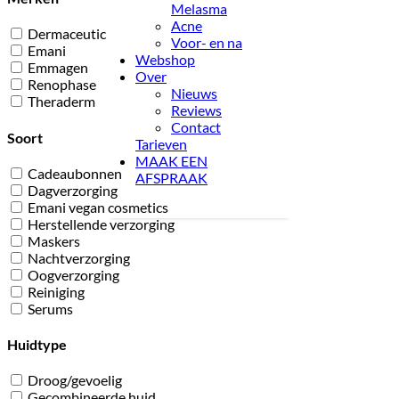
Melasma
Acne
Dermaceutic
Voor- en na
Emani
Webshop
Emmagen
Over
Renophase
Nieuws
Theraderm
Reviews
Contact
Soort
Tarieven
MAAK EEN
Cadeaubonnen
AFSPRAAK
Dagverzorging
Emani vegan cosmetics
Herstellende verzorging
Maskers
Nachtverzorging
Oogverzorging
Reiniging
Serums
Huidtype
Droog/gevoelig
Gecombineerde huid