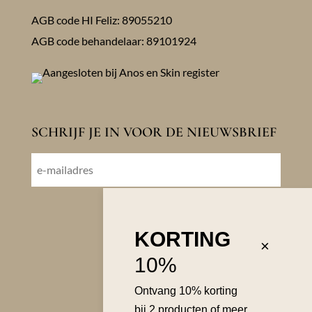
AGB code HI Feliz: 89055210
AGB code behandelaar: 89101924
SCHRIJF JE IN VOOR DE NIEUWSBRIEF
E-
mailadres
VOLGENDE
KORTING
×
10%
Ontvang 10% korting
bij 2 producten of meer