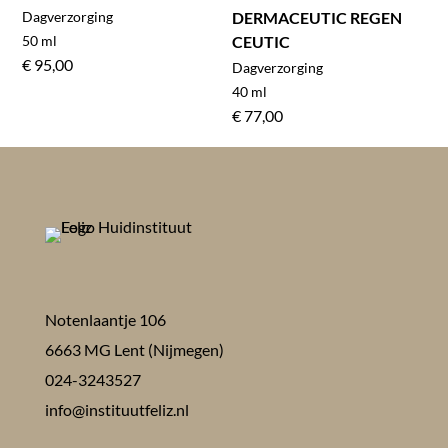
Dagverzorging
DERMACEUTIC REGEN
50 ml
CEUTIC
€
95,00
Dagverzorging
40 ml
€
77,00
Notenlaantje 106
6663 MG Lent (Nijmegen)
024-3243527
info@instituutfeliz.nl