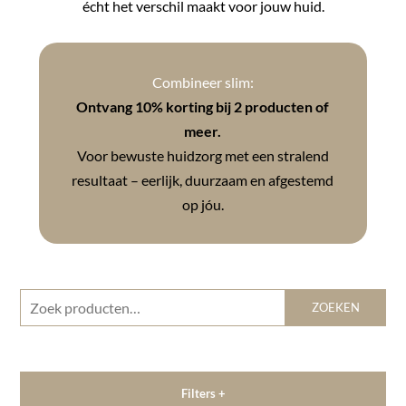
écht het verschil maakt voor jouw huid.
Combineer slim:
Ontvang 10% korting bij 2 producten of
meer.
Voor bewuste huidzorg met een stralend
resultaat – eerlijk, duurzaam en afgestemd
op jóu.
Zoeken
ZOEKEN
naar:
Filters +