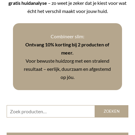
gratis huidanalyse
– zo weet je zeker dat je kiest voor wat
écht het verschil maakt voor jouw huid.
Combineer slim:
Ontvang 10% korting bij 2 producten of
meer.
Voor bewuste huidzorg met een stralend
resultaat – eerlijk, duurzaam en afgestemd
op jóu.
Zoeken
ZOEKEN
naar: