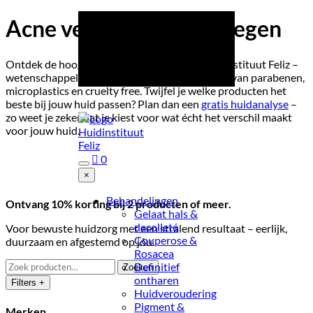
R
Aangesloten bij Anbos & SKIN
Acne verwijderen Nijmegen
R
Sinds 2007
Ontdek de hoogwaardige home care van Huidinstituut Feliz –
R
22.000+ behandelingen
wetenschappelijk bewezen, effectief, vegan, vrij van parabenen,
uitgevoerd
microplastics en cruelty free. Twijfel je welke producten het
beste bij jouw huid passen? Plan dan een
gratis huidanalyse
–
zo weet je zeker dat je kiest voor wat écht het verschil maakt
voor jouw huid.

0
×
Combineer slim:
Behandelingen
Ontvang 10% korting bij 2 producten of meer.
Gelaat hals &
decolleté
Voor bewuste huidzorg met een stralend resultaat – eerlijk,
Couperose &
duurzaam en afgestemd op jóu.
Rosacea
Zoeken
Definitief
Zoeken
naar:
ontharen
Filters +
Huidveroudering
Pigment &
Merken