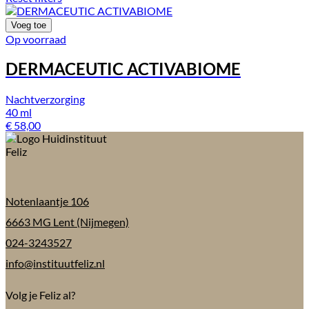
Voeg toe
Op voorraad
DERMACEUTIC ACTIVABIOME
Nachtverzorging
40 ml
€
58,00
Notenlaantje 106
6663 MG Lent (Nijmegen)
024-3243527
info@instituutfeliz.nl
Volg je Feliz al?