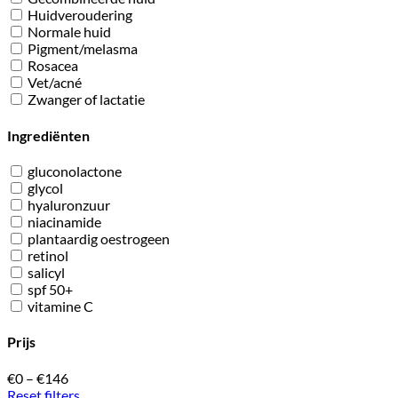
Huidveroudering
Normale huid
Pigment/melasma
Rosacea
Vet/acné
Zwanger of lactatie
Ingrediënten
gluconolactone
glycol
hyaluronzuur
niacinamide
plantaardig oestrogeen
retinol
salicyl
spf 50+
vitamine C
Prijs
€0
–
€146
Reset filters