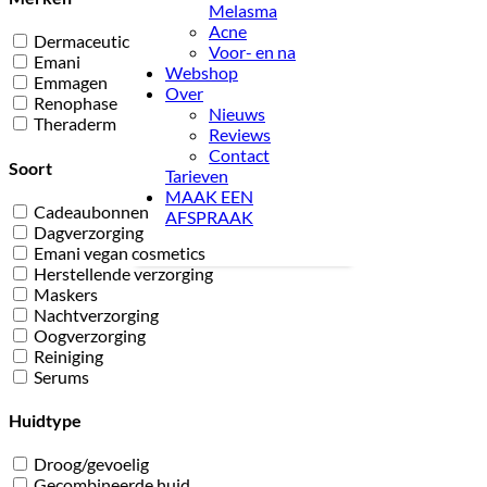
Melasma
Acne
Dermaceutic
Voor- en na
Emani
Webshop
Emmagen
Over
Renophase
Nieuws
Theraderm
Reviews
Contact
Soort
Tarieven
MAAK EEN
Cadeaubonnen
AFSPRAAK
Dagverzorging
Emani vegan cosmetics
Herstellende verzorging
Maskers
Nachtverzorging
Oogverzorging
Reiniging
Serums
Huidtype
Droog/gevoelig
Gecombineerde huid