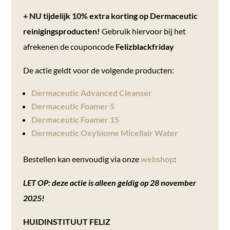
+ NU tijdelijk 10% extra korting op Dermaceutic
reinigingsproducten!
Gebruik hiervoor bij het
afrekenen de couponcode
Felizblackfriday
De actie geldt voor de volgende producten:
Dermaceutic Advanced Cleanser
Dermaceutic Foamer 5
Dermaceutic Foamer 15
Dermaceutic Oxybiome Micellair Water
Bestellen kan eenvoudig via onze
webshop
:
LET OP:
deze actie is alleen geldig op 28 november
2025!
HUIDINSTITUUT FELIZ