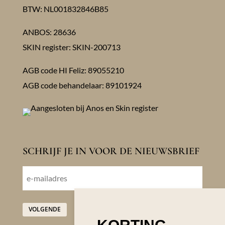
BTW: NL001832846B85
ANBOS: 28636
SKIN register: SKIN-200713
AGB code HI Feliz: 89055210
AGB code behandelaar: 89101924
SCHRIJF JE IN VOOR DE NIEUWSBRIEF
E-
mailadres
VOLGENDE